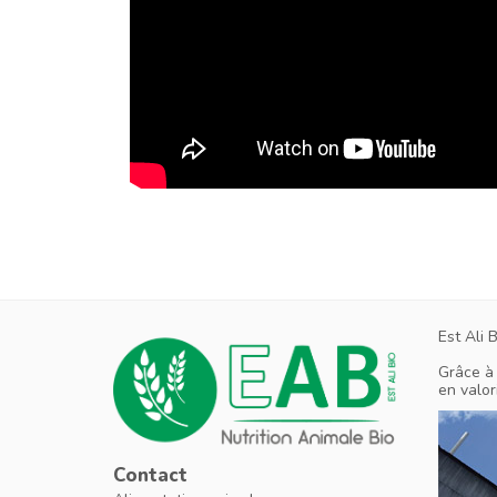
Est Ali 
Grâce à 
en valor
Contact